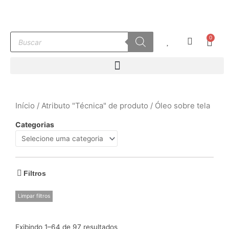
Ir
para
o
Pesquisar
0
conteúdo
Carr
produtos
Início
/ Atributo "Técnica" de produto / Óleo sobre tela
Categorias
Filtros
Limpar filtros
Exibindo 1–64 de 97 resultados