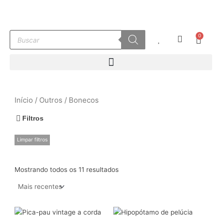
Ir
para
o
Pesquisar
0
conteúdo
Carr
produtos
Início
/
Outros
/ Bonecos
Filtros
Limpar filtros
Mostrando todos os 11 resultados