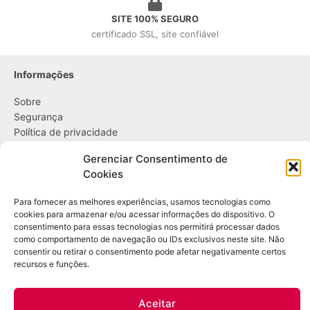
SITE 100% SEGURO
certificado SSL, site confiável
Informações
Sobre
Segurança
Política de privacidade
Política de cookies
Gerenciar Consentimento de
Cookies
....
Para fornecer as melhores experiências, usamos tecnologias como
Entregas
cookies para armazenar e/ou acessar informações do dispositivo. O
Trocas e devoluções
consentimento para essas tecnologias nos permitirá processar dados
Opções de pagamento
como comportamento de navegação ou IDs exclusivos neste site. Não
consentir ou retirar o consentimento pode afetar negativamente certos
recursos e funções.
Contato
WhatsApp: (21) 98361-1509
Aceitar
E-mail:
contato@bazardulac.com.br