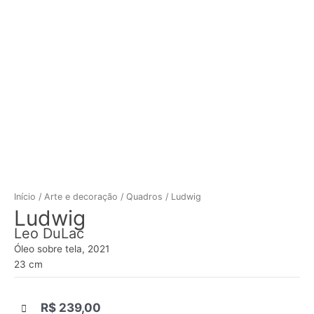
Início
/
Arte e decoração
/
Quadros
/ Ludwig
Ludwig
Leo DuLac
Óleo sobre tela, 2021
23 cm
R$
239,00
|||