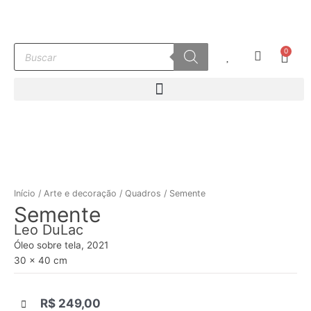
Ir
para
o
Pesquisar
0
conteúdo
Carr
produtos
Início
/
Arte e decoração
/
Quadros
/ Semente
Semente
Leo DuLac
Óleo sobre tela, 2021
30 x 40 cm
R$
249,00
|||