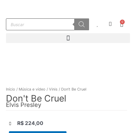
Ir
para
o
Pesquisar
0
conteúdo
Carr
produtos
Início
/
Música e vídeo
/
Vinis
/ Don’t Be Cruel
Don't Be Cruel
Elvis Presley
R$
224,00
|||