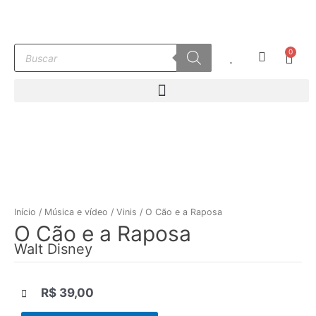
Ir
para
o
Pesquisar
0
conteúdo
Carr
produtos
Início
/
Música e vídeo
/
Vinis
/ O Cão e a Raposa
O Cão e a Raposa
Walt Disney
R$
39,00
|||