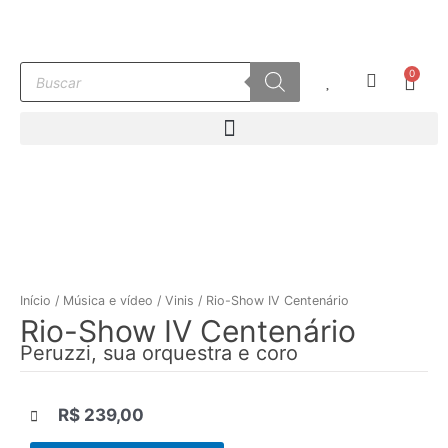
Ir
para
o
Pesquisar
0
conteúdo
Carr
produtos
Início
/
Música e vídeo
/
Vinis
/ Rio-Show IV Centenário
Rio-Show IV Centenário
Peruzzi, sua orquestra e coro
R$
239,00
|||