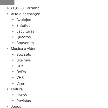
R$
0,00
0
Carrinho
Arte e decoração
Azulejos
Enfeites
Esculturas
Quadros
Souvenirs
Música e vídeo
Box sets
Blu-rays
CDs
DVDs
VHS
Vinis
Leitura
Livros
Revistas
Jogos