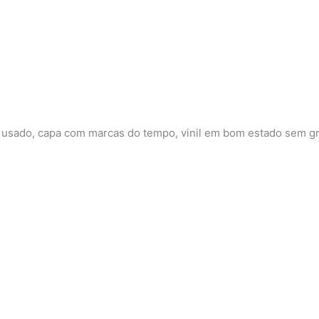
to usado, capa com marcas do tempo, vinil em bom estado sem g
As Vantagens de Ser Invisível
Stephen Chbosky
R$
29,00