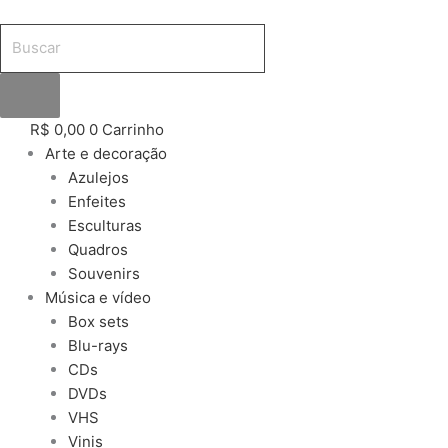
Ir
Pesquisar
Pesquisar
Pesquisar
para
produtos
produtos
produtos
o
conteúdo
R$
0,00
0
Carrinho
Arte e decoração
Azulejos
Enfeites
Esculturas
Quadros
Souvenirs
Música e vídeo
Box sets
Blu-rays
CDs
DVDs
VHS
Vinis