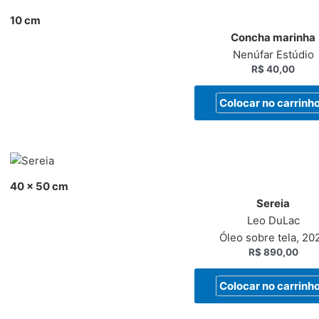
10 cm
Concha marinha
Nenúfar Estúdio
R$
40,00
Colocar no carrinh
40 x 50 cm
Sereia
Leo DuLac
Óleo sobre tela, 20
R$
890,00
Colocar no carrinh