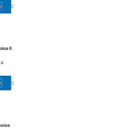
o
os II
24
o
oios