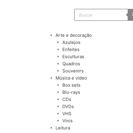
Pesquisar
produtos
Arte e decoração
Azulejos
Enfeites
Esculturas
Quadros
Souvenirs
Música e vídeo
Box sets
Blu-rays
CDs
DVDs
VHS
Vinis
Leitura