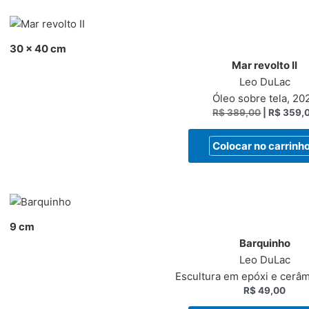
30 x 40 cm
Mar revolto II
Leo DuLac
Óleo sobre tela, 20
R$
389,00
|
R$
359,
Colocar no carrinh
9 cm
Barquinho
Leo DuLac
Escultura em epóxi e cerâm
R$
49,00