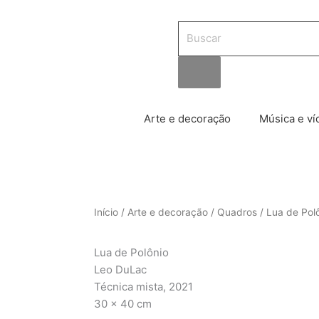
Pesquisar
produtos
Arte e decoração
Música e ví
Início
/
Arte e decoração
/
Quadros
/ Lua de Pol
Lua de Polônio
Leo DuLac
Técnica mista, 2021
30 x 40 cm