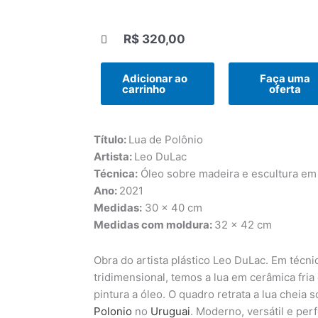
R$
320,00
|||
Adicionar ao
Faça uma
carrinho
oferta
Título:
Lua de Polônio
Artista:
Leo DuLac
Técnica:
Óleo sobre madeira e escultura em 
Ano:
2021
Medidas:
30 x 40 cm
Medidas com moldura:
32 x 42 cm
Obra do artista plástico Leo DuLac. Em técnic
tridimensional, temos a lua em cerâmica fria
pintura a óleo. O quadro retrata a lua cheia
Polonio
no
Uruguai
. Moderno, versátil e per