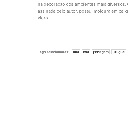
na decoração dos ambientes mais diversos. O
assinada pelo autor, possui moldura em cai
vidro.
Tags relacionadas:
luar
mar
paisagem
Uruguai
Concha pérola
Nenúfar Estúdio