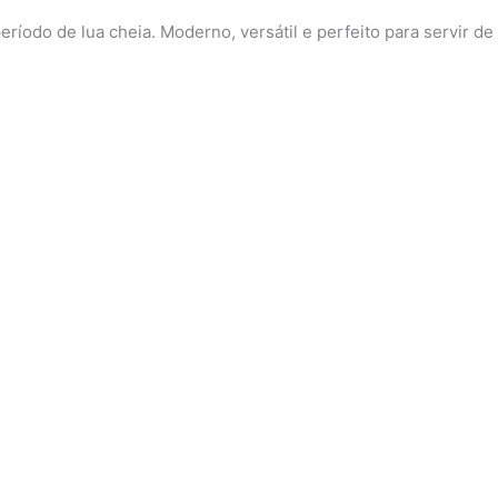
período de lua cheia. Moderno, versátil e perfeito para servir
Luar na enseada II
Leo DuLac
Óleo sobre tela, 2024
R$
439,00
Colocar no carrinho