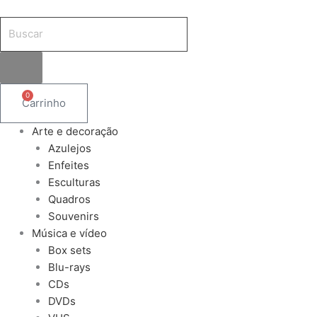
Ir
Pesquisar
Pesquisar
Pesquisar
para
produtos
produtos
produtos
o
conteúdo
0
Carrinho
Arte e decoração
Azulejos
Enfeites
Esculturas
Quadros
Souvenirs
Música e vídeo
Box sets
Blu-rays
CDs
DVDs