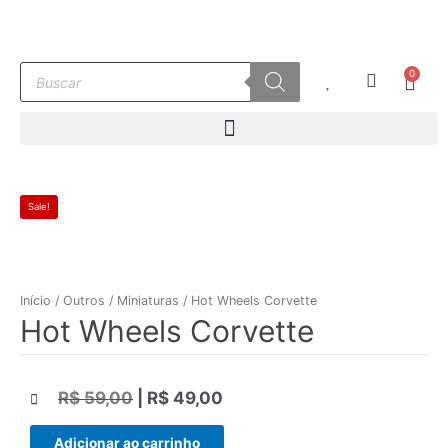
Ir
para
o
Pesquisar
0
conteúdo
Carr
produtos
Sale!
Início
/
Outros
/
Miniaturas
/ Hot Wheels Corvette
Hot Wheels Corvette
R$
59,00
|
R$
49,00
|||
Adicionar ao carrinho