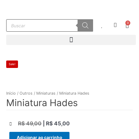
Ir
para
o
Pesquisar
0
conteúdo
Carr
produtos
Sale!
Início
/
Outros
/
Miniaturas
/ Miniatura Hades
Miniatura Hades
R$
49,00
|
R$
45,00
|||
Adicionar ao carrinho