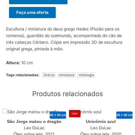
Faça uma oferta
Escultura / miniatura do deus grego Hades (Plutão para os
romanos), guardião do submundo, acompanhado do cão de
três cabeças Cérbero. Cópia em impressão 3D de escultura
original grega, pintada à mão.
Altura:
10 cm
Tags relacionadas:
Grécia
miniatura
mitologia
Produtos relacionados
Sale!
40 x 50 cm
30 x 40 cm
São Jorge matou o dragão
Unicórnio azul
Leo DuLac
Leo DuLac
Óleo sobre tela, 2021
Óleo sobre tela, 2020