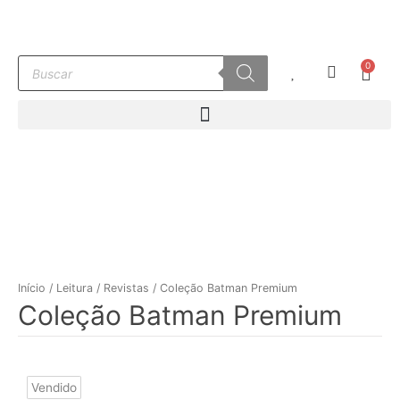
Ir
para
o
Pesquisar
0
conteúdo
Carr
produtos
Início
/
Leitura
/
Revistas
/ Coleção Batman Premium
Coleção Batman Premium
Vendido