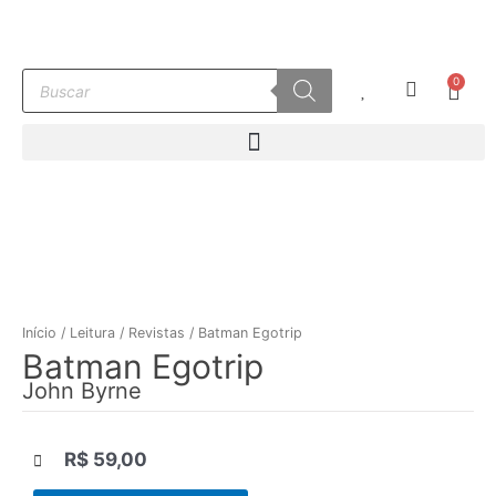
Ir
para
o
Pesquisar
0
conteúdo
Carr
produtos
Início
/
Leitura
/
Revistas
/ Batman Egotrip
Batman Egotrip
John Byrne
R$
59,00
|||