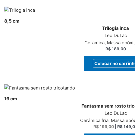
8,5 cm
Trilogia inca
Leo DuLac
Cerâmica, Massa epóxi
R$
189,00
Colocar no carrinh
16 cm
Fantasma sem rosto tri
Leo DuLac
Cerâmica fria, Massa epó
R$
199,00
|
R$
149,