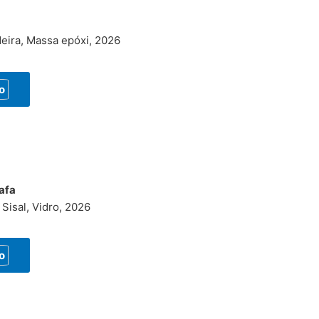
o
deira, Massa epóxi, 2026
o
afa
 Sisal, Vidro, 2026
o