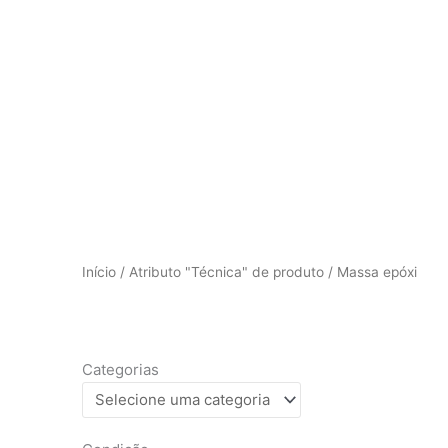
Ir
para
o
conteúdo
Início
/ Atributo "Técnica" de produto / Massa epóxi
Categorias