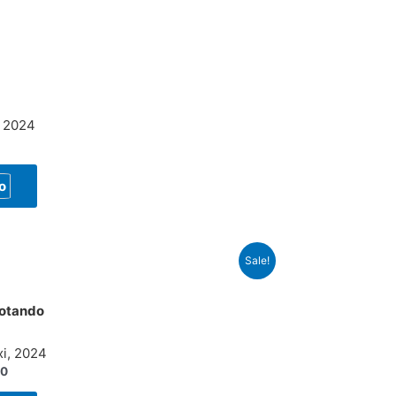
, 2024
o
Sale!
cotando
xi, 2024
00