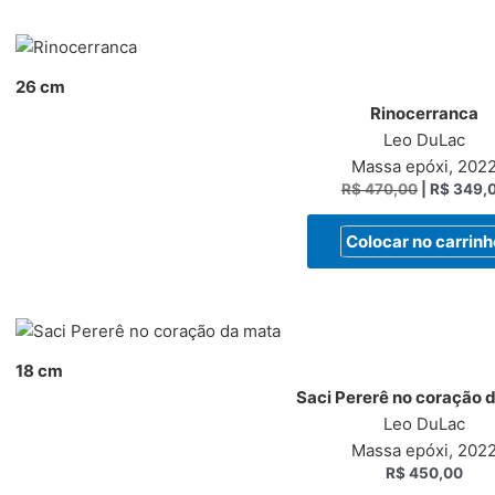
26 cm
Rinocerranca
Leo DuLac
Massa epóxi, 202
R$
470,00
|
R$
349,
Colocar no carrinh
18 cm
Saci Pererê no coração 
Leo DuLac
Massa epóxi, 202
R$
450,00