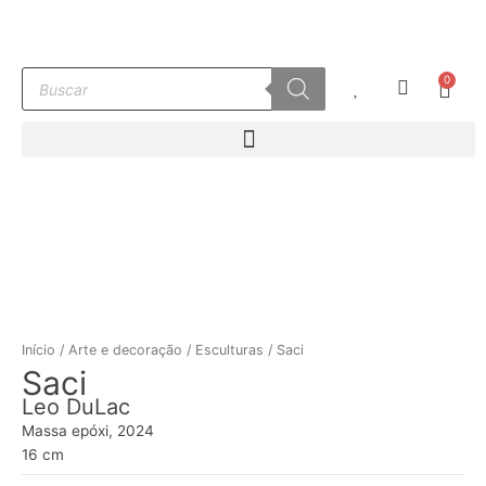
Ir
para
o
Pesquisar
0
conteúdo
Carr
produtos
Início
/
Arte e decoração
/
Esculturas
/ Saci
Saci
Leo DuLac
Massa epóxi, 2024
16 cm