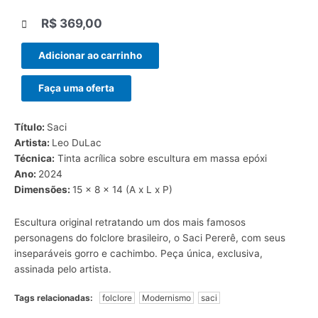
R$
369,00
|||
Adicionar ao carrinho
Faça uma oferta
Título:
Saci
Artista:
Leo DuLac
Técnica:
Tinta acrílica sobre escultura em massa epóxi
Ano:
2024
Dimensões:
15 x 8 x 14 (A x L x P)
Escultura original retratando um dos mais famosos
personagens do folclore brasileiro, o Saci Pererê, com seus
inseparáveis gorro e cachimbo. Peça única, exclusiva,
assinada pelo artista.
Tags relacionadas:
folclore
Modernismo
saci