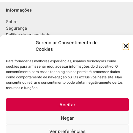
Informações
Sobre
Segurança
Política de privacidade
Política de cookies
Gerenciar Consentimento de
Cookies
....
Para fornecer as melhores experiências, usamos tecnologias como
Entregas
cookies para armazenar e/ou acessar informações do dispositivo. O
consentimento para essas tecnologias nos permitirá processar dados
Trocas e devoluções
como comportamento de navegação ou IDs exclusivos neste site. Não
Opções de pagamento
consentir ou retirar o consentimento pode afetar negativamente certos
recursos e funções.
Contato
WhatsApp: (21) 98361-1509
Aceitar
E-mail:
contato@bazardulac.com.br
Negar
Copyright Leo DuLac – Todos os direitos reservados – CNPJ: 46.298.522/0001-
Ver preferências
12 – Rua Ubiraci, 545 / 102 – Higienópolis – Rio de Janeiro/RJ