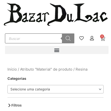
Ir
para
o
conteúdo
Pesquisar
0
Carr
produtos
Início
/ Atributo "Material" de produto / Resina
Categorias
Selecione uma categoria
Filtros