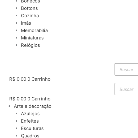
Bonecos
Bottons
Cozinha
Imãs
Memorabilia
Miniaturas
Relógios
Pesquisar
produtos
R$
0,00
0
Carrinho
Pesquisar
produtos
R$
0,00
0
Carrinho
Arte e decoração
Azulejos
Enfeites
Esculturas
Quadros