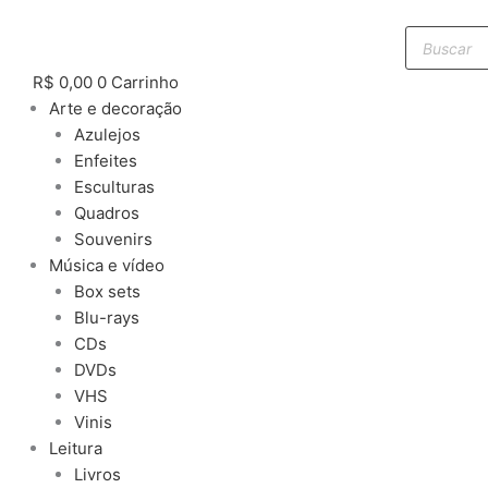
Ir
Pesquisar
para
produtos
o
R$
0,00
0
Carrinho
conteúdo
Arte e decoração
Azulejos
Enfeites
Esculturas
Quadros
Souvenirs
Música e vídeo
Box sets
Blu-rays
CDs
DVDs
VHS
Vinis
Leitura
Livros