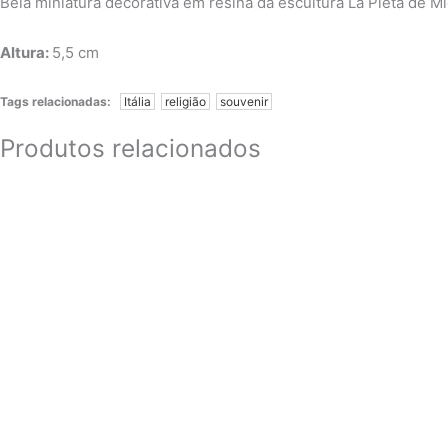
Bela miniatura decorativa em resina da escultura La Pietà de M
Altura:
5,5 cm
Tags relacionadas:
Itália
religião
souvenir
Produtos relacionados
11 cm