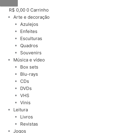
R$
0,00
0
Carrinho
Arte e decoração
Azulejos
Enfeites
Esculturas
Quadros
Souvenirs
Música e vídeo
Box sets
Blu-rays
CDs
DVDs
VHS
Vinis
Leitura
Livros
Revistas
Jogos