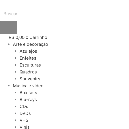
Ir
Pesquisar
Pesquisar
Pesquisar
para
produtos
produtos
produtos
o
conteúdo
R$
0,00
0
Carrinho
Arte e decoração
Azulejos
Enfeites
Esculturas
Quadros
Souvenirs
Música e vídeo
Box sets
Blu-rays
CDs
DVDs
VHS
Vinis