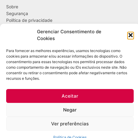
Sobre
Segurança
Política de privacidade
Política de cookies
Gerenciar Consentimento de
Cookies
....
Para fornecer as melhores experiências, usamos tecnologias como
Entregas
cookies para armazenar e/ou acessar informações do dispositivo. O
Trocas e devoluções
consentimento para essas tecnologias nos permitirá processar dados
Opções de pagamento
como comportamento de navegação ou IDs exclusivos neste site. Não
consentir ou retirar o consentimento pode afetar negativamente certos
recursos e funções.
Contato
WhatsApp: (21) 98361-1509
Aceitar
E-mail:
contato@bazardulac.com.br
Negar
Copyright Leo DuLac – Todos os direitos reservados – CNPJ: 46.298.522/0001-
12 – Rua Ubiraci, 545 / 102 – Higienópolis – Rio de Janeiro/RJ
Ver preferências
Política de Cookies