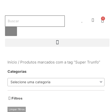
Ir
para
o
Pesquisar
0
conteúdo
Carr
produtos
Início
/ Produtos marcados com a tag “Super Trunfo”
Categorias
Selecione uma categoria
Filtros
Limpar filtros