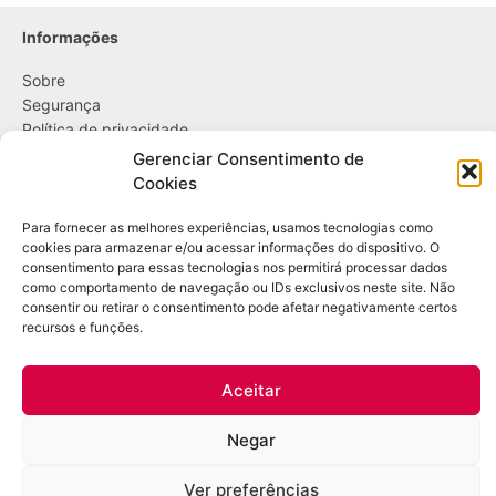
Informações
Sobre
Segurança
Política de privacidade
Política de cookies
Gerenciar Consentimento de
Cookies
....
Para fornecer as melhores experiências, usamos tecnologias como
Entregas
cookies para armazenar e/ou acessar informações do dispositivo. O
consentimento para essas tecnologias nos permitirá processar dados
Trocas e devoluções
como comportamento de navegação ou IDs exclusivos neste site. Não
Opções de pagamento
consentir ou retirar o consentimento pode afetar negativamente certos
recursos e funções.
Contato
WhatsApp: (21) 98361-1509
Aceitar
E-mail:
contato@bazardulac.com.br
Negar
Copyright Leo DuLac – Todos os direitos reservados – CNPJ: 46.298.522/0001-
Ver preferências
12 – Rua Ubiraci, 545 / 102 – Higienópolis – Rio de Janeiro/RJ