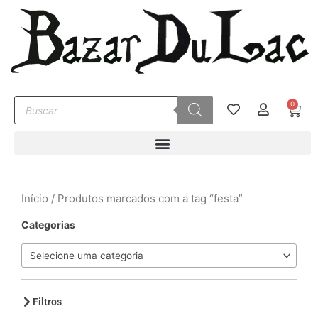
Ir
para
o
conteúdo
Pesquisar
0
Carr
produtos
Início
/ Produtos marcados com a tag “festa”
Categorias
Selecione uma categoria
Filtros