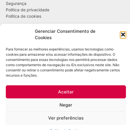
Segurança
Política de privacidade
Política de cookies
....
Gerenciar Consentimento de
Cookies
Entregas
Trocas e devoluções
Para fornecer as melhores experiências, usamos tecnologias como
Opções de pagamento
cookies para armazenar e/ou acessar informações do dispositivo. O
consentimento para essas tecnologias nos permitirá processar dados
como comportamento de navegação ou IDs exclusivos neste site. Não
Contato
consentir ou retirar o consentimento pode afetar negativamente certos
recursos e funções.
WhatsApp: (21) 98361-1509
E-mail:
contato@bazardulac.com.br
Aceitar
Copyright Leo DuLac – Todos os direitos reservados – CNPJ: 46.298.522/0001-
Negar
12 – Rua Ubiraci, 545 / 102 – Higienópolis – Rio de Janeiro/RJ
Ver preferências