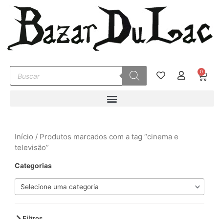
Ir
para
o
conteúdo
Pesquisar
0
Carr
produtos
Início
/ Produtos marcados com a tag “cinema e
televisão”
Categorias
Selecione uma categoria
Filtros