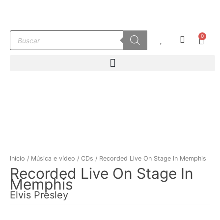
Ir
para
o
Pesquisar
0
conteúdo
Carr
produtos
Início
/
Música e vídeo
/
CDs
/ Recorded Live On Stage In Memphis
Recorded Live On Stage In
Memphis
Elvis Presley