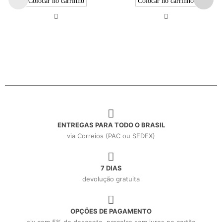
Colocar no carrinho
Colocar no carrinho
ENTREGAS PARA TODO O BRASIL
via Correios (PAC ou SEDEX)
7 DIAS
devolução gratuita
OPÇÕES DE PAGAMENTO
pix com 5% de desconto, parcelas sem juros no cartão