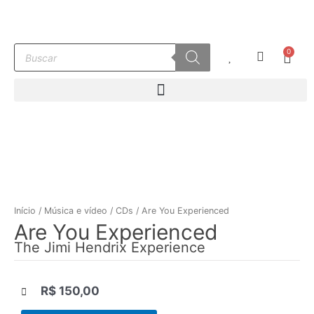
Ir
para
o
Pesquisar
0
conteúdo
Carr
produtos
Início
/
Música e vídeo
/
CDs
/ Are You Experienced
Are You Experienced
The Jimi Hendrix Experience
R$
150,00
|||