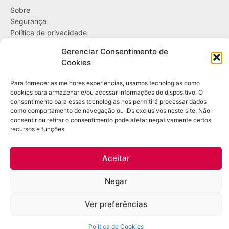
Sobre
Segurança
Política de privacidade
Política de cookies
Gerenciar Consentimento de
Cookies
....
Para fornecer as melhores experiências, usamos tecnologias como
Entregas
cookies para armazenar e/ou acessar informações do dispositivo. O
Trocas e devoluções
consentimento para essas tecnologias nos permitirá processar dados
Opções de pagamento
como comportamento de navegação ou IDs exclusivos neste site. Não
consentir ou retirar o consentimento pode afetar negativamente certos
recursos e funções.
Contato
WhatsApp: (21) 98361-1509
Aceitar
E-mail:
contato@bazardulac.com.br
Negar
Copyright Leo DuLac – Todos os direitos reservados – CNPJ: 46.298.522/0001-
12 – Rua Ubiraci, 545 / 102 – Higienópolis – Rio de Janeiro/RJ
Ver preferências
Política de Cookies