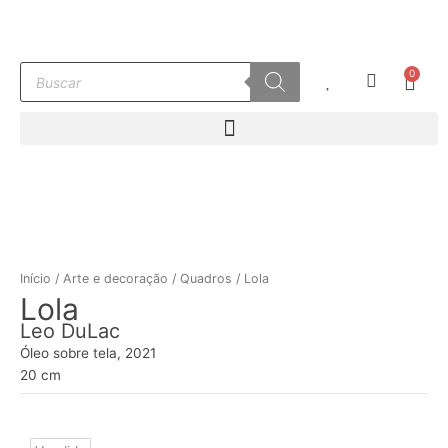
Ir
para
o
Pesquisar
0
conteúdo
Carr
produtos
Início
/
Arte e decoração
/
Quadros
/ Lola
Lola
Leo DuLac
Óleo sobre tela, 2021
20 cm