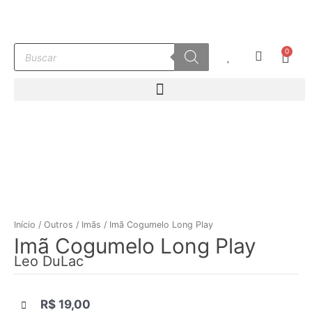
Ir
para
o
Pesquisar
0
conteúdo
Carr
produtos
Início
/
Outros
/
Imãs
/ Imã Cogumelo Long Play
Imã Cogumelo Long Play
Leo DuLac
R$
19,00
|||