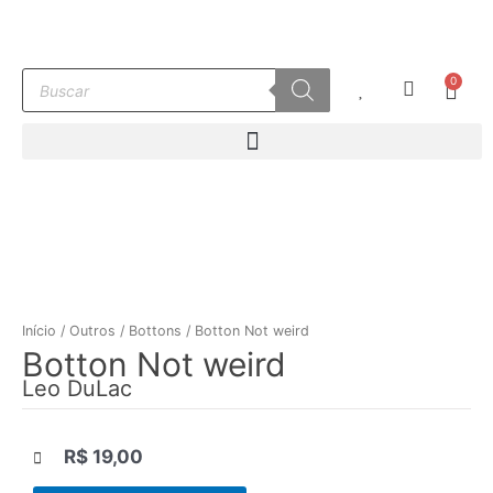
Ir
para
o
Pesquisar
0
conteúdo
Carr
produtos
Início
/
Outros
/
Bottons
/ Botton Not weird
Botton Not weird
Leo DuLac
R$
19,00
|||