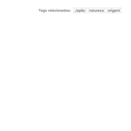
Tags relacionadas:
Japão
natureza
origami
Cerejeira III
Amanda, Leo DuLac
Técnica mista, 2025
R$
139,00
Colocar no carrinho