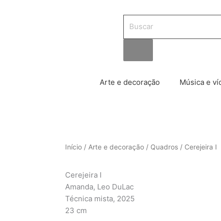
Pesquisar
produtos
Arte e decoração
Música e ví
Início
/
Arte e decoração
/
Quadros
/ Cerejeira I
Cerejeira I
Amanda, Leo DuLac
Técnica mista, 2025
23 cm