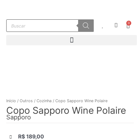
Ir
para
o
Pesquisar
0
conteúdo
Carr
produtos
Início
/
Outros
/
Cozinha
/ Copo Sapporo Wine Polaire
Copo Sapporo Wine Polaire
Sapporo
R$
189,00
|||