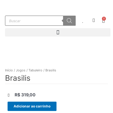
Ir
para
o
Pesquisar
0
conteúdo
Carr
produtos
Início
/
Jogos
/
Tabuleiro
/ Brasilis
Brasilis
R$
319,00
|||
Adicionar ao carrinho