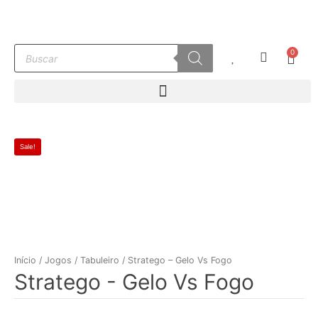
Ir
para
o
Pesquisar
0
conteúdo
Carr
produtos
Sale!
Início
/
Jogos
/
Tabuleiro
/ Stratego – Gelo Vs Fogo
Stratego - Gelo Vs Fogo