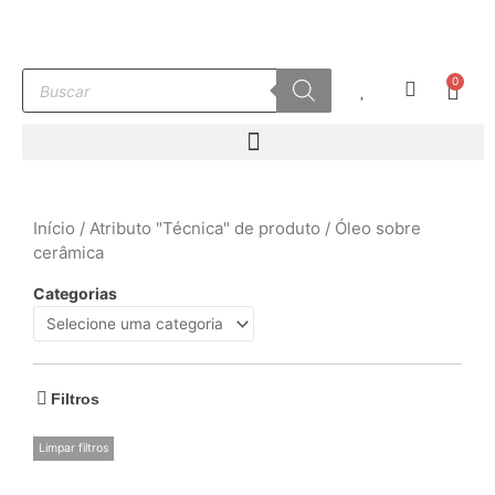
Ir
para
o
Pesquisar
0
conteúdo
Carr
produtos
Início
/ Atributo "Técnica" de produto / Óleo sobre
cerâmica
Categorias
Filtros
Limpar filtros