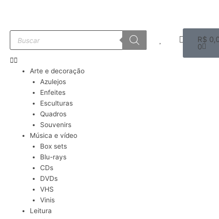
Ir
para
o
Pesquisar
Carri
conteúdo
R$
0,
produtos
0
Arte e decoração
Azulejos
Enfeites
Esculturas
Quadros
Souvenirs
Música e vídeo
Box sets
Blu-rays
CDs
DVDs
VHS
Vinis
Leitura