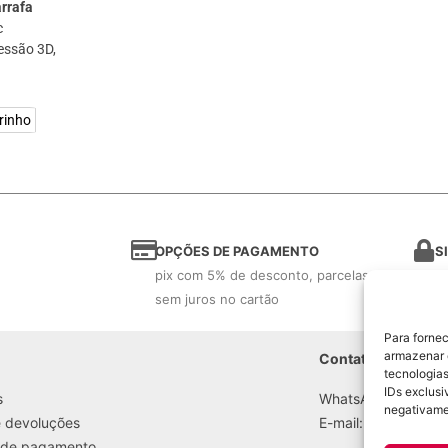
rrafa
c
ressão 3D,
rinho
OPÇÕES DE PAGAMENTO
S
pix com 5% de desconto, parcelas
ce
sem juros no cartão
Para forne
armazenar 
Contato
tecnologia
IDs exclusi
s
WhatsApp: (21) 98
negativame
e devoluções
E-mail:
contato@ba
 de pagamento