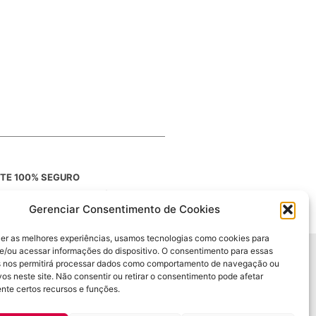
ITE 100% SEGURO
rtificado SSL, site confiável
Gerenciar Consentimento de Cookies
cer as melhores experiências, usamos tecnologias como cookies para
e/ou acessar informações do dispositivo. O consentimento para essas
s nos permitirá processar dados como comportamento de navegação ou
vos neste site. Não consentir ou retirar o consentimento pode afetar
361-1509
nte certos recursos e funções.
zardulac.com.br