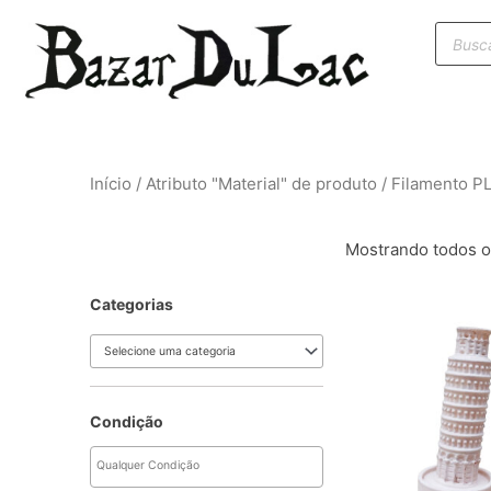
Ir
Pesqui
para
produt
o
conteúdo
Início
/ Atributo "Material" de produto / Filamento P
Mostrando todos o
Categorias
Selecione uma categoria
Condição