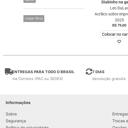
Diabinho na ga
Leo DuLa
Acrílico sobre imp
Limpar filtros
2025
R$
79,00
Colocar no car
ENTREGAS PARA TODO O BRASIL
7 DIAS
via Correios (PAC ou SEDEX)
devolução gratuita
Informações
....
Sobre
Entrega
Segurança
Trocas 
Política de privacidade
Opções