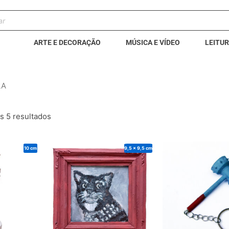
sar
os
ARTE E DECORAÇÃO
MÚSICA E VÍDEO
LEITU
LA
s 5 resultados
10 cm
9,5 x 9,5 cm