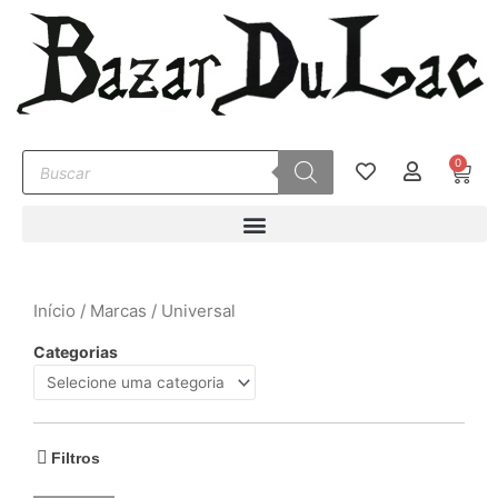
Ir
para
o
conteúdo
Pesquisar
0
Carr
produtos
Início
/
Marcas
/ Universal
Categorias
Filtros