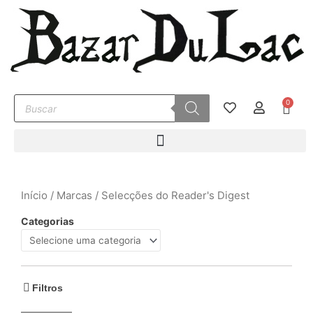
Ir
para
o
conteúdo
Pesquisar
0
Carr
produtos
Início
/
Marcas
/ Selecções do Reader's Digest
Categorias
Filtros