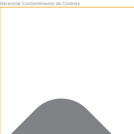
Ir
Funcional
Marketing
Estatísticas
Preferências
Gerenciar Consentimento de Cookies
para
o
conteúdo