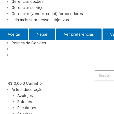
Gerenciar opções
Gerenciar serviços
Gerenciar {vendor_count} fornecedores
Leia mais sobre esses objetivos
Aceitar
Negar
Ver preferências
Sa
Política de Cookies
Pesquisar
produtos
R$
0,00
0
Carrinho
Arte e decoração
Azulejos
Enfeites
Esculturas
Quadros