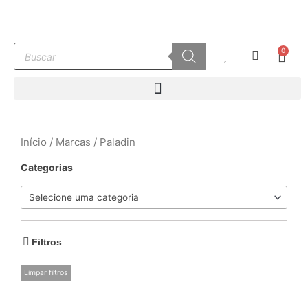
Ir
para
o
Pesquisar
0
conteúdo
Carr
produtos
Início
/
Marcas
/ Paladin
Categorias
Selecione uma categoria
Filtros
Limpar filtros