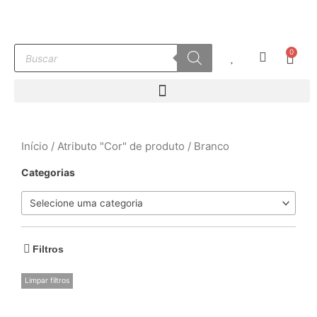
Ir
para
o
Pesquisar
0
conteúdo
Carr
produtos
Início
/ Atributo "Cor" de produto / Branco
Categorias
Selecione uma categoria
Filtros
Limpar filtros