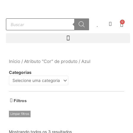
Ir
para
o
Pesquisar
0
conteúdo
Carr
produtos
Início
/ Atributo "Cor" de produto / Azul
Categorias
Filtros
Limpar filtros
Mostrando todos os 3 resultados