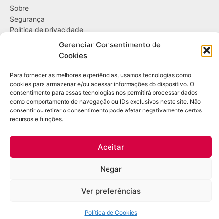
Sobre
Segurança
Política de privacidade
Política de cookies
Gerenciar Consentimento de
Cookies
....
Para fornecer as melhores experiências, usamos tecnologias como
Entregas
cookies para armazenar e/ou acessar informações do dispositivo. O
Trocas e devoluções
consentimento para essas tecnologias nos permitirá processar dados
como comportamento de navegação ou IDs exclusivos neste site. Não
Opções de pagamento
consentir ou retirar o consentimento pode afetar negativamente certos
recursos e funções.
Contato
WhatsApp: (21) 98361-1509
Aceitar
E-mail:
contato@bazardulac.com.br
Negar
Copyright Leo DuLac – Todos os direitos reservados – CNPJ: 46.298.522/0001-
Ver preferências
12 – Rua Ubiraci, 545 / 102 – Higienópolis – Rio de Janeiro/RJ
Política de Cookies