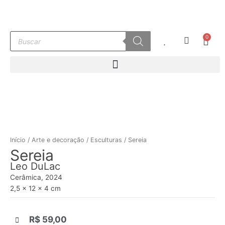
Ir
para
o
Pesquisar
0
conteúdo
Carr
produtos
Início
/
Arte e decoração
/
Esculturas
/ Sereia
Sereia
Leo DuLac
Cerâmica, 2024
2,5 x 12 x 4 cm
R$
59,00
|||