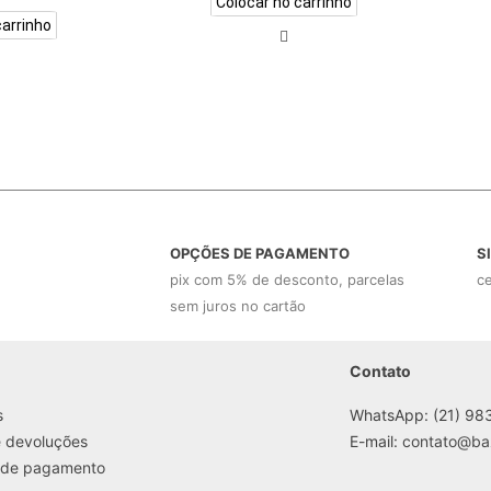
Colocar no carrinho
carrinho
OPÇÕES DE PAGAMENTO
S
pix com 5% de desconto, parcelas
ce
sem juros no cartão
Contato
s
WhatsApp: (21) 98
e devoluções
E-mail:
contato@ba
 de pagamento