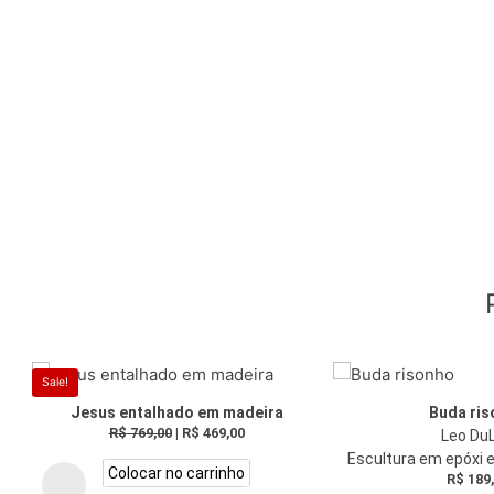
Sale!
Jesus entalhado em madeira
Buda ri
R$
769,00
|
R$
469,00
Leo Du
Escultura em epóxi 
Colocar no carrinho
R$
189