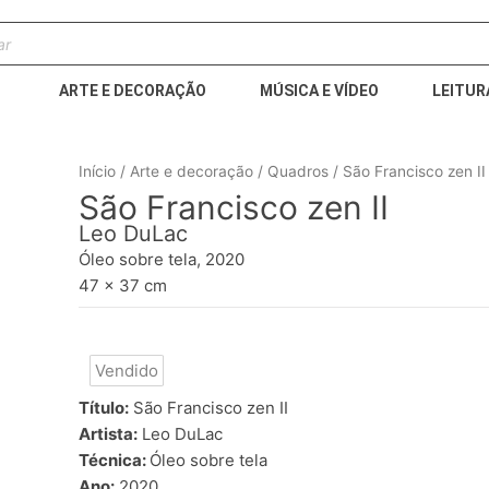
sar
os
ARTE E DECORAÇÃO
MÚSICA E VÍDEO
LEITUR
Início
/
Arte e decoração
/
Quadros
/ São Francisco zen II
São Francisco zen II
Leo DuLac
Óleo sobre tela, 2020
47 x 37 cm
Vendido
Título:
São Francisco zen II
Artista:
Leo DuLac
Técnica:
Óleo sobre tela
Ano:
2020