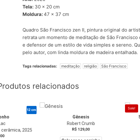
Tela:
30 x 20 cm
Moldura:
47 x 37 cm
Quadro São Francisco zen II, pintura original do artis
retrata um momento de meditação de São Francisco d
e defensor de um estilo de vida simples e sereno. Q
pelo autor, com linda moldura de madeira entalhada.
Tags relacionadas:
meditação
religião
São Francisco
Produtos relacionados
Sale!
12 cm
sonho
Gênesis
Lac
Robert Crumb
R$
129,00
e cerâmica, 2025
,00