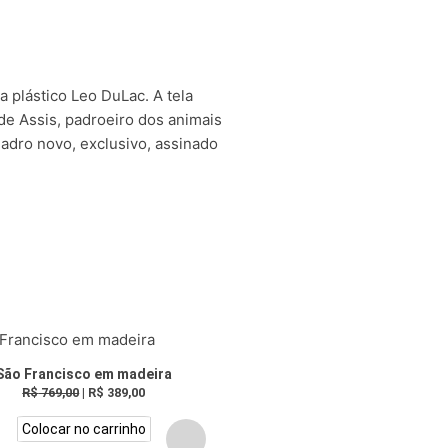
ta plástico Leo DuLac. A tela
e Assis, padroeiro dos animais
uadro novo, exclusivo, assinado
São Francisco em madeira
Miniatura San Pietro
R$
769,00
|
R$
389,00
R$
119,00
Colocar no carrinho
Colocar no carrinho