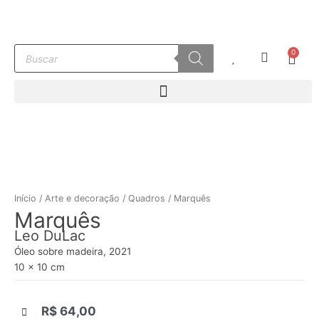
Ir
para
o
Pesquisar
0
conteúdo
Carr
produtos
Início
/
Arte e decoração
/
Quadros
/ Marquês
Marquês
Leo DuLac
Óleo sobre madeira, 2021
10 x 10 cm
R$
64,00
|||