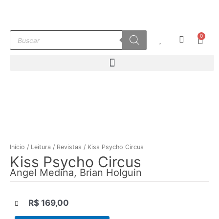
Ir
para
o
Pesquisar
0
conteúdo
Carr
produtos
Início
/
Leitura
/
Revistas
/ Kiss Psycho Circus
Kiss Psycho Circus
Angel Medina, Brian Holguin
R$
169,00
|||