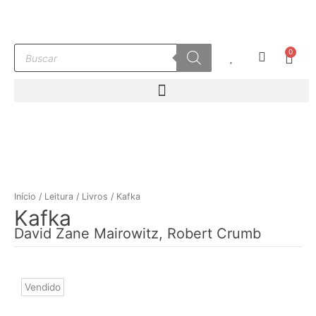
Ir
para
o
Pesquisar
0
conteúdo
Carr
produtos
Início
/
Leitura
/
Livros
/ Kafka
Kafka
David Zane Mairowitz, Robert Crumb
Vendido